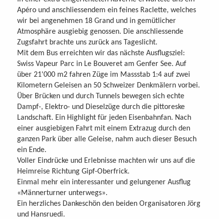
Apéro und anschliessendem ein feines Raclette, welches
wir bei angenehmen 18 Grand und in gemütlicher
Atmosphäre ausgiebig genossen. Die anschliessende
Zugsfahrt brachte uns zurück ans Tageslicht.
Mit dem Bus erreichten wir das nächste Ausflugsziel:
Swiss Vapeur Parc in Le Bouveret am Genfer See. Auf
über 21'000 m2 fahren Züge im Massstab 1:4 auf zwei
Kilometern Geleisen an 50 Schweizer Denkmälern vorbei.
Über Brücken und durch Tunnels bewegen sich echte
Dampf-, Elektro- und Dieselzüge durch die pittoreske
Landschaft. Ein Highlight für jeden Eisenbahnfan. Nach
einer ausgiebigen Fahrt mit einem Extrazug durch den
ganzen Park über alle Geleise, nahm auch dieser Besuch
ein Ende.
Voller Eindrücke und Erlebnisse machten wir uns auf die
Heimreise Richtung Gipf-Oberfrick.
Einmal mehr ein interessanter und gelungener Ausflug
«Männerturner unterwegs».
Ein herzliches Dankeschön den beiden Organisatoren Jörg
und Hansruedi.