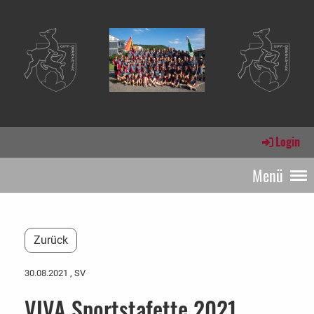
Login
Menü
Zurück
30.08.2021
, SV
VIVA Sportstafette 2021