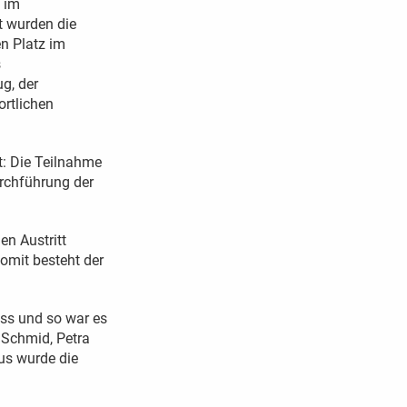
e im
t wurden die
en Platz im
s
g, der
rtlichen
t: Die Teilnahme
rchführung der
en Austritt
omit besteht der
uss und so war es
 Schmid, Petra
us wurde die