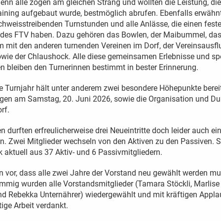
enn alle zogen am gleichen Strang und wollten die Leistung, di
ining aufgebaut wurde, bestmöglich abrufen. Ebenfalls erwähn
schweisstreibenden Turnstunden und alle Anlässe, die einen fest
des FTV haben. Dazu gehören das Bowlen, der Maibummel, da
it den anderen turnenden Vereinen im Dorf, der Vereinsausflu
ie der Chlaushock. Alle diese gemeinsamen Erlebnisse und spo
 bleiben den Turnerinnen bestimmt in bester Erinnerung.
 Turnjahr hält unter anderem zwei besondere Höhepunkte berei
gen am Samstag, 20. Juni 2026, sowie die Organisation und Du
rf.
 durften erfreulicherweise drei Neueintritte doch leider auch ein
n. Zwei Mitglieder wechseln von den Aktiven zu den Passiven. S
 aktuell aus 37 Aktiv- und 6 Passivmitgliedern.
n vor, dass alle zwei Jahre der Vorstand neu gewählt werden m
immig wurden alle Vorstandsmitglieder (Tamara Stöckli, Marlise
nd Rebekka Unternährer) wiedergewählt und mit kräftigen Appla
tige Arbeit verdankt.