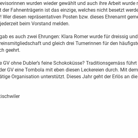
evisorinnen wurden wieder gewählt und auch ihre Arbeit wurde 
 der Fahnenträgerin ist das einzige, welches nicht besetzt werd
 vor! Wer diesen repräsentativen Posten bzw. dieses Ehrenamt ge
 jederzeit beim Vorstand melden.
 gab es auch zwei Ehrungen: Klara Romer wurde für dreissig un
reinsmitgliedschaft und gleich drei Turnerinnen für den häufigst
h geehrt.
 GV ohne Dubler’s feine Schokoküsse? Traditionsgemäss führt 
der GV eine Tombola mit eben diesen Leckereien durch. Mit de
ätige Organisation unterstützt. Dieses Jahr geht der Erlös an die
tischwiler