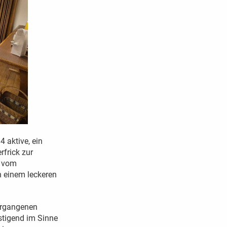
 aktive, ein
frick zur
V vom
h einem leckeren
ergangenen
stigend im Sinne