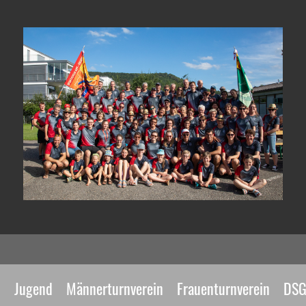
n
Jugend
Männerturnverein
Frauenturnverein
DS