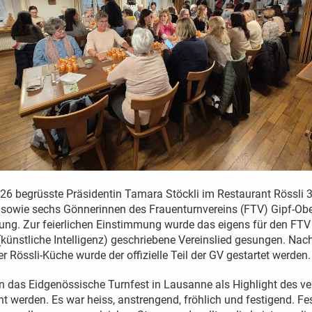
6 begrüsste Präsidentin Tamara Stöckli im Restaurant Rössli 34
 sowie sechs Gönnerinnen des Frauenturnvereins (FTV) Gipf-Ober
ng. Zur feierlichen Einstimmung wurde das eigens für den FT
(künstliche Intelligenz) geschriebene Vereinslied gesungen. Nac
r Rössli-Küche wurde der offizielle Teil der GV gestartet werden.
n das Eidgenössische Turnfest in Lausanne als Highlight des v
t werden. Es war heiss, anstrengend, fröhlich und festigend. Fe