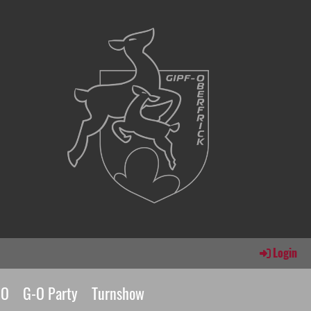
Login
GO
G-O Party
Turnshow