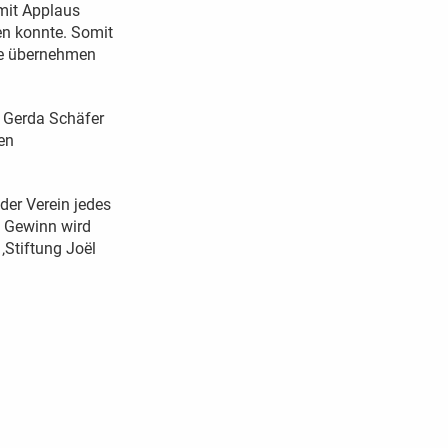
mit Applaus
en konnte. Somit
rne übernehmen
d Gerda Schäfer
en
der Verein jedes
m Gewinn wird
 ‚Stiftung Joël