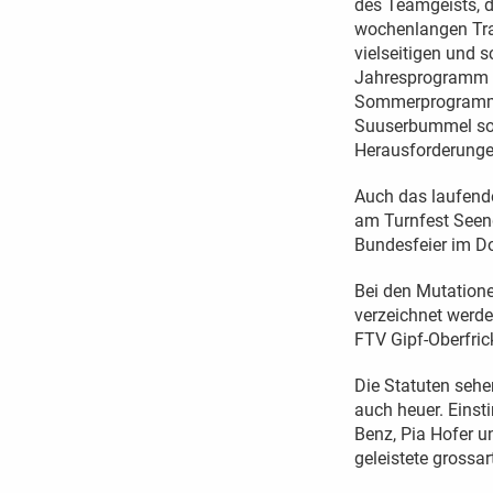
des Teamgeists, d
wochenlangen Tra
vielseitigen und 
Jahresprogramm 
Sommerprogramm m
Suuserbummel sow
Herausforderungen
Auch das laufende
am Turnfest Seen
Bundesfeier im Do
Bei den Mutationen
verzeichnet werde
FTV Gipf-Oberfrick
Die Statuten sehe
auch heuer. Einst
Benz, Pia Hofer u
geleistete grossar